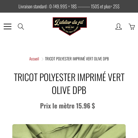
Skip
Livraison standard : 0-149.99$ = 18$ ---------- 150$ et plus= 25$
to
Content
Search
Accueil
TRICOT POLYESTER IMPRIMÉ VERT OLIVE DPB
TRICOT POLYESTER IMPRIMÉ VERT
OLIVE DPB
Prix le mètre 15.96 $