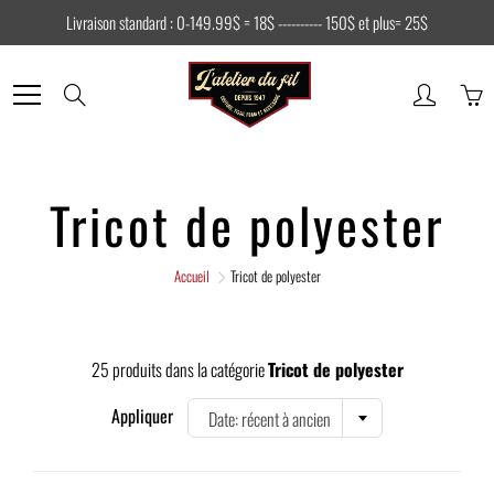
Skip
Livraison standard : 0-149.99$ = 18$ ---------- 150$ et plus= 25$
to
Content
Search
Tricot de polyester
Accueil
Tricot de polyester
25 produits dans la catégorie
Tricot de polyester
Appliquer
Date: récent à ancien