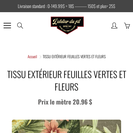
Skip
Livraison standard : 0-149.99$ = 18$ ---------- 150$ et plus= 25$
to
Content
Search
Accueil
TISSU EXTÉRIEUR FEUILLES VERTES ET FLEURS
TISSU EXTÉRIEUR FEUILLES VERTES ET
FLEURS
Prix le mètre 20.96 $