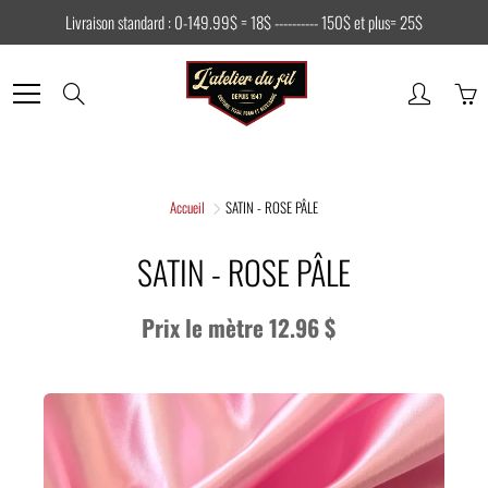
Skip
Livraison standard : 0-149.99$ = 18$ ---------- 150$ et plus= 25$
to
Content
Search
Accueil
SATIN - ROSE PÂLE
SATIN - ROSE PÂLE
Prix le mètre 12.96 $