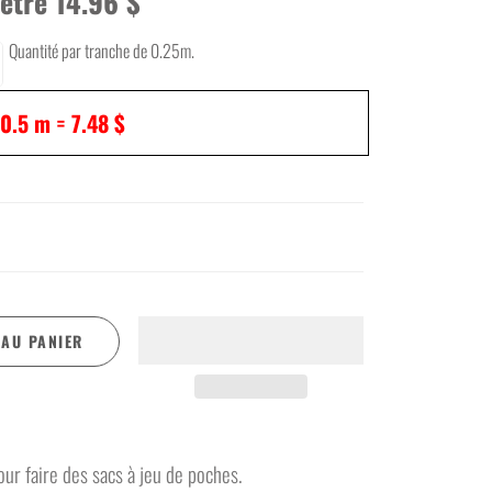
ètre 14.96 $
Tulle crinoline
Tulle mince
Quantité par tranche de 0.25m.
Vinyle
Voilage
0.5
m =
7.48 $
 AU PANIER
our faire des sacs à jeu de poches.