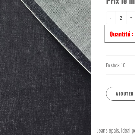
Prix le m
Permapress
Rib
Polar
Satin
-
+
Polycoton
Tissus à nappe
Quantité :
En stock: 10.
AJOUTER
Jeans épais, idéal p