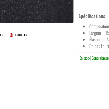
Spécifications
Composition
Largeur : 1
TER
ÉPINGLER
Élasticité : 
Poids : Lour
En stock! Généralement