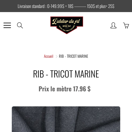
Skip
Livraison standard : 0-149.99$ = 18$ ---------- 150$ et plus= 25$
to
Content
Search
Accueil
RIB - TRICOT MARINE
RIB - TRICOT MARINE
Prix le mètre 17.96 $