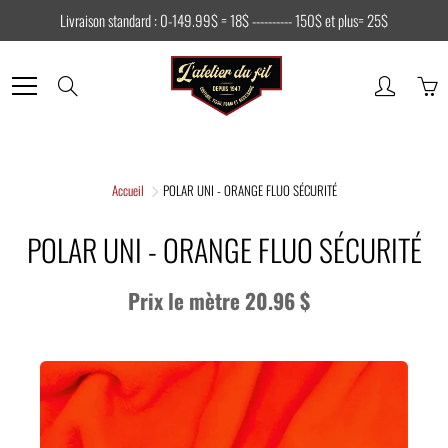
Skip
Livraison standard : 0-149.99$ = 18$ ---------- 150$ et plus= 25$
to
Content
Search
Accueil
POLAR UNI - ORANGE FLUO SÉCURITÉ
POLAR UNI - ORANGE FLUO SÉCURITÉ
Prix le mètre 20.96 $