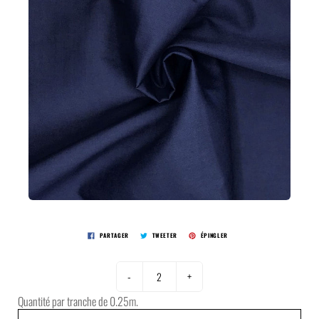
PARTAGER
TWEETER
ÉPINGLER
-
+
Quantité par tranche de 0.25m.