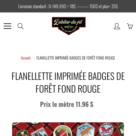
Skip
Livraison standard : 0-149.99$ = 18$ ---------- 150$ et plus= 25$
to
Content
Search
Accueil
FLANELLETTE IMPRIMÉE BADGES DE FORÊT FOND ROUGE
FLANELLETTE IMPRIMÉE BADGES DE
FORÊT FOND ROUGE
Prix le mètre 11.96 $