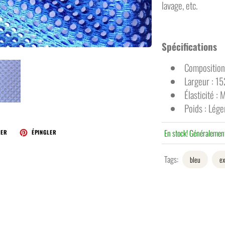
lavage, etc.
Spécifications
Composition
Largeur : 1
Élasticité :
Poids : Lége
En stock! Généralement
TER
ÉPINGLER
Tags:
bleu
ex