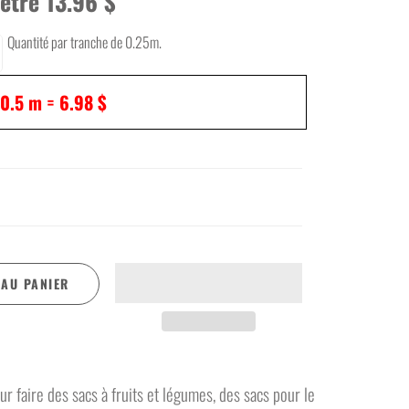
ètre 13.96 $
Tulle crinoline
Tulle mince
Quantité par tranche de 0.25m.
Vinyle
Voilage
0.5
m =
6.98 $
 AU PANIER
our faire des sacs à fruits et légumes, des sacs pour le