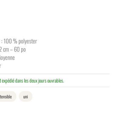
 : 100 % polyester
52 cm – 60 po
 Moyenne
r
 expédié dans les deux jours ouvrables.
tensible
uni