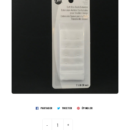
PARTAGER
TWEETER
ÉPINGLER
-
+