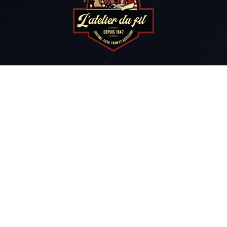
TISSUS
ACCESSOIRES
PATRONS
COURS DE COUTURE
NOTRE HISTOIRE
CONTACT
POLITIQUE DE LIVRAISON ET DE RETOUR
Voir nos services en magasin