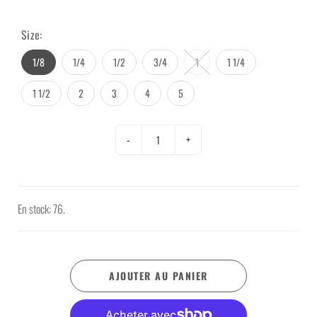
Size:
1/8
1/4
1/2
3/4
1
1 1/4
1 1/2
2
3
4
5
-
+
En stock: 76.
AJOUTER AU PANIER