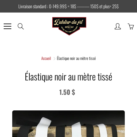
Skip
Livraison standard : 0-149.99$ = 18$ ---------- 150$ et plus= 25$
to
Content
Search
Accueil
Élastique noir au mètre tissé
Élastique noir au mètre tissé
1.50 $