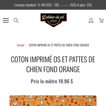
Skip
Livraison standard : 0-149.99$ = 18$ ---------- 150$ et plus= 25$
to
Content
Search
Accueil
COTON IMPRIMÉ OS ET PATTES DE CHIEN FOND ORANGE
COTON IMPRIMÉ OS ET PATTES DE
CHIEN FOND ORANGE
Prix le mètre 19.96 $