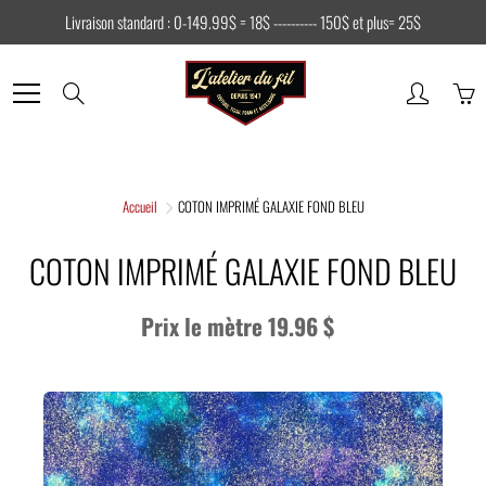
Skip
Livraison standard : 0-149.99$ = 18$ ---------- 150$ et plus= 25$
to
Content
Search
Accueil
COTON IMPRIMÉ GALAXIE FOND BLEU
COTON IMPRIMÉ GALAXIE FOND BLEU
Prix le mètre 19.96 $