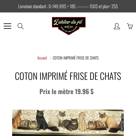
Skip
Livraison standard : 0-149.99$ = 18$ ---------- 150$ et plus= 25$
to
Content
Search
Accueil
COTON IMPRIMÉ FRISE DE CHATS
COTON IMPRIMÉ FRISE DE CHATS
Prix le mètre 19.96 $