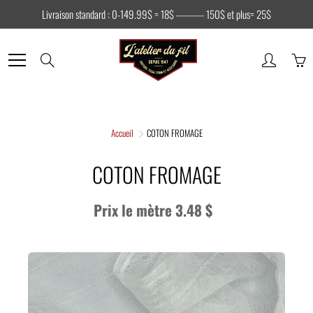
Skip
Livraison standard : 0-149.99$ = 18$ ---------- 150$ et plus= 25$
to
Content
Search
Accueil
COTON FROMAGE
COTON FROMAGE
Prix le mètre 3.48 $