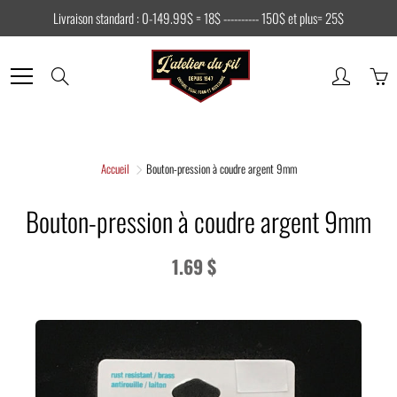
Skip
Livraison standard : 0-149.99$ = 18$ ---------- 150$ et plus= 25$
to
Content
Search
Accueil
Bouton-pression à coudre argent 9mm
Bouton-pression à coudre argent 9mm
1.69 $